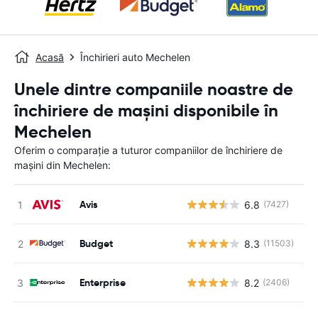
Acasă
Închirieri auto Mechelen
Unele dintre companiile noastre de
închiriere de mașini disponibile în
Mechelen
Oferim o comparație a tuturor companiilor de închiriere de
mașini din Mechelen:
Avis
6.8
(7427)
Nu
Budget
8.3
(11503)
Nu
Enterprise
8.2
(2406)
Nu