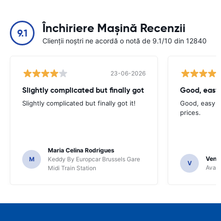
Închiriere Mașină Recenzii
9.1
Clienții noștri ne acordă o notă de 9.1/10 din 12840
23-06-2026
Slightly complicated but finally got
Good, easy
Slightly complicated but finally got it!
Good, easy t
prices.
Maria Celina Rodrigues
Venka
M
Keddy By Europcar Brussels Gare
V
Avant
Midi Train Station