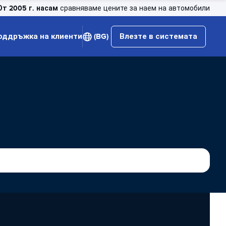
От 2005 г. насам
сравняваме цените за наем на автомобили
оддръжка на клиенти
(BG)
Влезте в системата