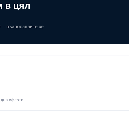
 в цял
. - възползвайте се
одна оферта.