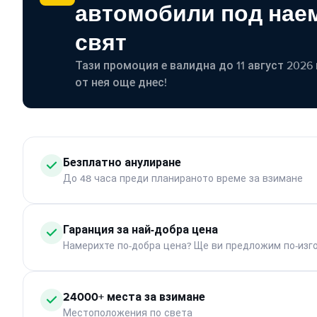
автомобили под наем
свят
Тази промоция е валидна до 11 август 2026 г
от нея още днес!
Безплатно анулиране
До 48 часа преди планираното време за взимане
Гаранция за най-добра цена
Намерихте по-добра цена? Ще ви предложим по-изг
24000+ места за взимане
Местоположения по света