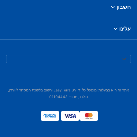
חשבון
עלינו
אתר זה הוא בבעלות ומופעל על ידי EasyTerra BV ורשום בלשכת המסחר ליוורדן,
הולנד, מספר 01104443