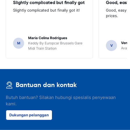
Slightly complicated but finally got
Good, easy
Slightly complicated but finally got it!
Good, easy t
prices.
Maria Celina Rodrigues
Venka
M
Keddy By Europcar Brussels Gare
V
Avant
Midi Train Station
Bantuan dan kontak
Butuh bantuan? Silakan hubungi spesialis penyewaan
kami.
Dukungan pelanggan