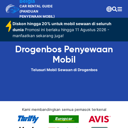
Belgia
CAR RENTAL GUIDE
(PANDUAN
PENYEWAAN MOBIL)
Diskon hingga 20% untuk mobil sewaan di seluruh
dunia
Promosi ini berlaku hingga 11 Agustus 2026 -
manfaatkan sekarang juga!
Drogenbos Penyewaan
Mobil
Telusuri Mobil Sewaan di Drogenbos
Kami membandingkan semua pemasok terkenal