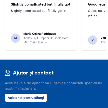
Slightly complicated but finally got
Good, easy
Slightly complicated but finally got it!
Good, easy t
prices.
Maria Celina Rodrigues
Venka
M
Keddy By Europcar Brussels Gare
V
Avant
Midi Train Station
Ajutor și contact
Aveți nevoie de ajutor? Vă rugăm să contactați specialiștii
noștri în închirieri.
Asistență pentru clienți