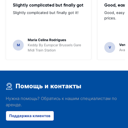
Slightly complicated but finally got
Good, easy
Slightly complicated but finally got it!
Good, easy t
prices.
Maria Celina Rodrigues
Venka
M
Keddy By Europcar Brussels Gare
V
Avant
Midi Train Station
Помощь и контакты
Нужна помощь? Обратись к нашим специалистам по
аренде.
Поддержка клиентов