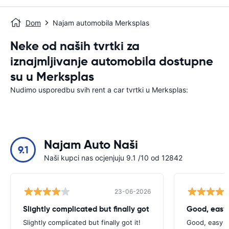
Dom
Najam automobila Merksplas
Neke od naših tvrtki za
iznajmljivanje automobila dostupne
su u Merksplas
Nudimo usporedbu svih rent a car tvrtki u Merksplas:
Najam Auto Naši
9.1
Naši kupci nas ocjenjuju 9.1 /10 od 12842
23-06-2026
Slightly complicated but finally got
Good, easy
Slightly complicated but finally got it!
Good, easy t