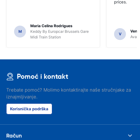
prices.
Maria Celina Rodrigues
Venka
M
Keddy By Europcar Brussels Gare
V
Avant
Midi Train Station
Pomoć i kontakt
Trebate pomoć? Molimo kontaktirajte naše stručnjake za
iznajmljivanje.
Korisnička podrška
Račun