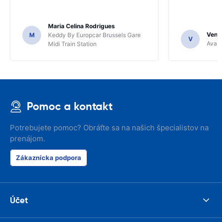
Maria Celina Rodrigues
Venka
M
Keddy By Europcar Brussels Gare
V
Avant
Midi Train Station
Pomoc a kontakt
Potrebujete pomoc? Obráťte sa na našich špecialistov na
prenájom.
Zákaznícka podpora
Účet