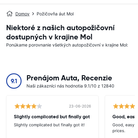
Domov
Požičovňa áut Mol
Niektoré z našich autopožičovní
dostupných v krajine Mol
Ponúkame porovnanie všetkých autopožičovní v krajine Mol:
Prenájom Auta, Recenzie
9.1
Naši zákazníci nás hodnotia 9.1/10 z 12840
23-06-2026
Slightly complicated but finally got
Good, easy
Slightly complicated but finally got it!
Good, easy t
prices.