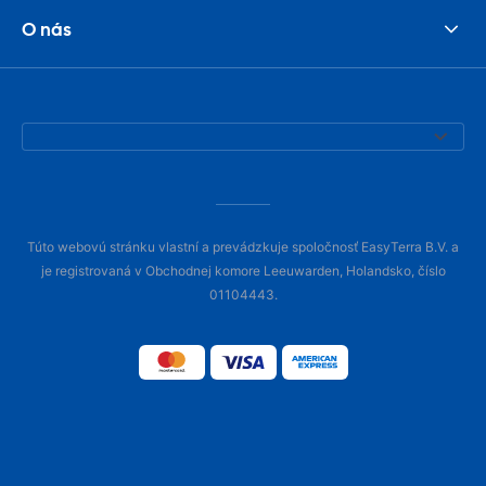
O nás
Túto webovú stránku vlastní a prevádzkuje spoločnosť EasyTerra B.V. a
je registrovaná v Obchodnej komore Leeuwarden, Holandsko, číslo
01104443.