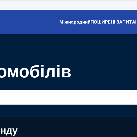
Міжнародний
ПОШИРЕНІ ЗАПИТА
омобілів
енду