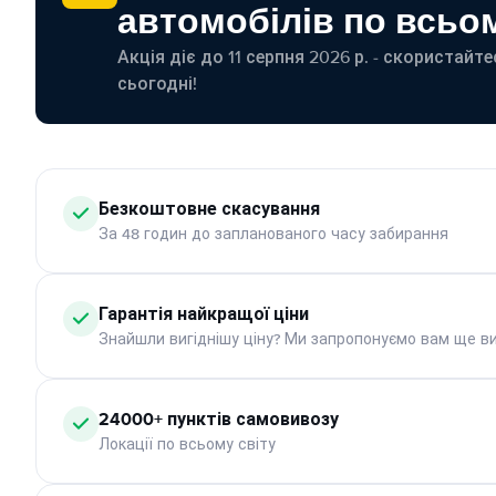
автомобілів по всьом
Акція діє до 11 серпня 2026 р. - скористайт
сьогодні!
Безкоштовне скасування
За 48 годин до запланованого часу забирання
Гарантія найкращої ціни
Знайшли вигіднішу ціну? Ми запропонуємо вам ще ви
24000+ пунктів самовивозу
Локації по всьому світу