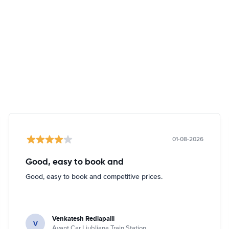
01-08-2026
Good, easy to book and
Good, easy to book and competitive prices.
Venkatesh Redlapalli
V
Avant Car Ljubljana Train Station