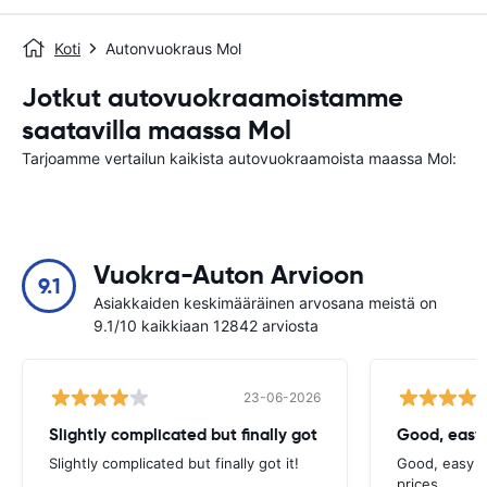
Koti
Autonvuokraus Mol
Jotkut autovuokraamoistamme
saatavilla maassa Mol
Tarjoamme vertailun kaikista autovuokraamoista maassa Mol:
Vuokra-Auton Arvioon
9.1
Asiakkaiden keskimääräinen arvosana meistä on
9.1/10 kaikkiaan 12842 arviosta
23-06-2026
Slightly complicated but finally got
Good, easy
Slightly complicated but finally got it!
Good, easy t
prices.