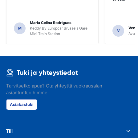
Maria Celina Rodrigues
Venka
M
Keddy By Europcar Brussels Gare
V
Avant
Midi Train Station
Tuki ja yhteystiedot
Tarvitsetko apua? Ota yhteyttä vuokrausalan
asiantuntijoihimme.
Asiakastuki
Tili