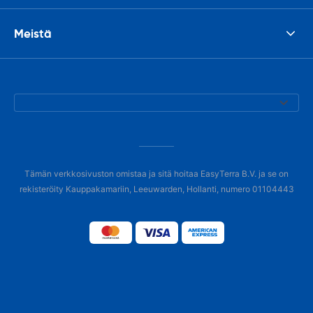
Meistä
Tämän verkkosivuston omistaa ja sitä hoitaa EasyTerra B.V. ja se on
rekisteröity Kauppakamariin, Leeuwarden, Hollanti, numero 01104443