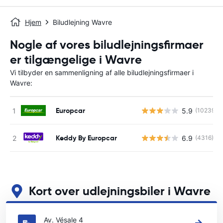
Hjem
Biludlejning Wavre
Nogle af vores biludlejningsfirmaer
er tilgængelige i Wavre
Vi tilbyder en sammenligning af alle biludlejningsfirmaer i
Wavre:
Europcar
5.9
(10239)
Keddy By Europcar
6.9
(4316)
Kort over udlejningsbiler i Wavre
Se vores vigtigste biludlejningssteder i Wavre
Av. Vésale 4