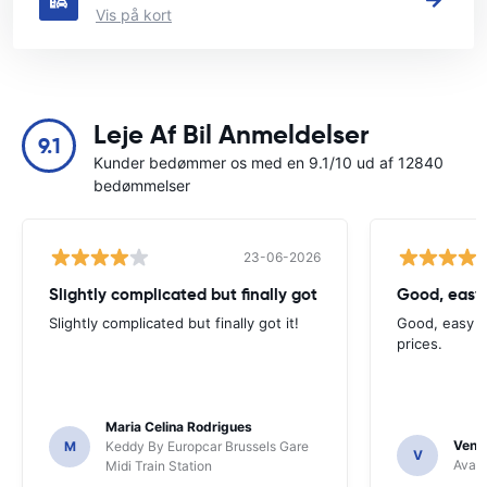
Vis på kort
Leje Af Bil Anmeldelser
9.1
Kunder bedømmer os med en 9.1/10 ud af 12840
bedømmelser
23-06-2026
Slightly complicated but finally got
Good, easy
Slightly complicated but finally got it!
Good, easy t
prices.
Maria Celina Rodrigues
Venka
M
Keddy By Europcar Brussels Gare
V
Avant
Midi Train Station