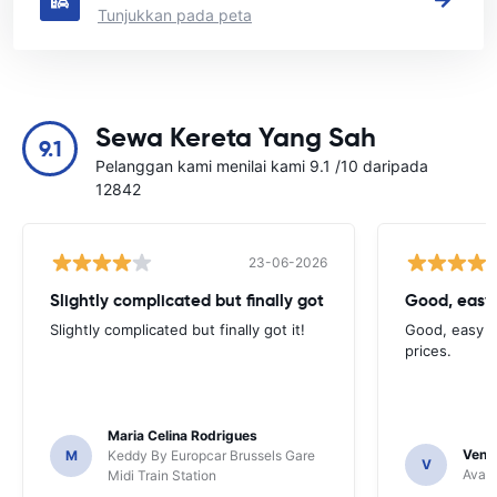
Tunjukkan pada peta
Sewa Kereta Yang Sah
9.1
Pelanggan kami menilai kami 9.1 /10 daripada
12842
23-06-2026
Slightly complicated but finally got
Good, easy
Slightly complicated but finally got it!
Good, easy t
prices.
Maria Celina Rodrigues
Venka
M
Keddy By Europcar Brussels Gare
V
Avant
Midi Train Station