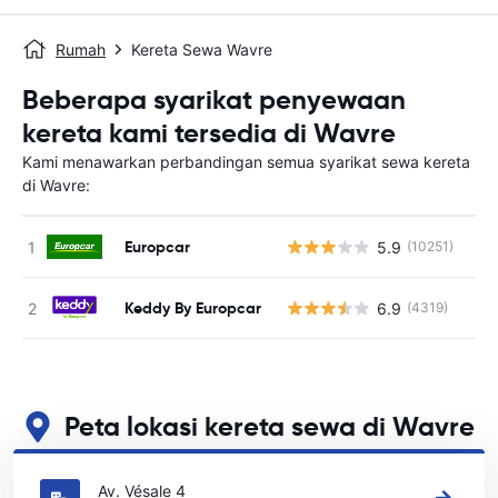
Rumah
Kereta Sewa Wavre
Beberapa syarikat penyewaan
kereta kami tersedia di Wavre
Kami menawarkan perbandingan semua syarikat sewa kereta
di Wavre:
Europcar
5.9
(10251)
T
Keddy By Europcar
6.9
(4319)
T
Peta lokasi kereta sewa di Wavre
Lihat lokasi sewa kereta utama kami di Wavre
Av. Vésale 4