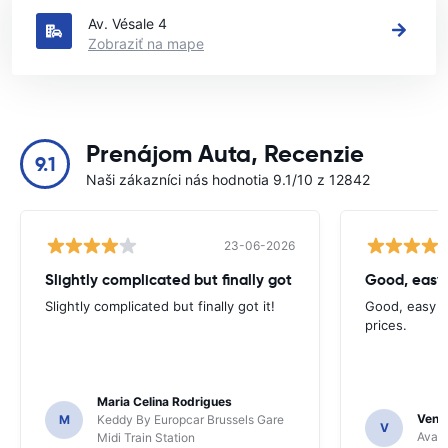
Av. Vésale 4
Zobraziť na mape
Prenájom Auta, Recenzie
9.1
Naši zákazníci nás hodnotia 9.1/10 z 12842
23-06-2026
Slightly complicated but finally got
Good, easy
Slightly complicated but finally got it!
Good, easy t
prices.
Maria Celina Rodrigues
Venka
M
Keddy By Europcar Brussels Gare
V
Avant
Midi Train Station