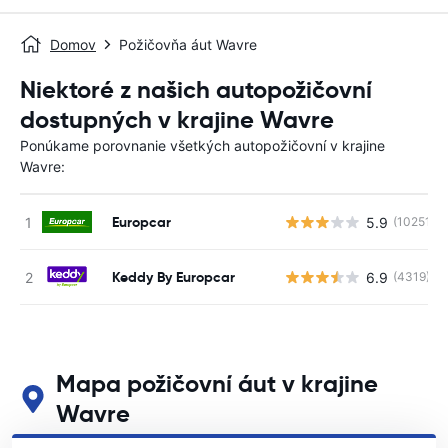
Domov
Požičovňa áut Wavre
Niektoré z našich autopožičovní
dostupných v krajine Wavre
Ponúkame porovnanie všetkých autopožičovní v krajine
Wavre:
Europcar
5.9
(10251)
Keddy By Europcar
6.9
(4319)
Mapa požičovní áut v krajine
Wavre
Pozrite si naše hlavné požičovne áut v krajine Wavre