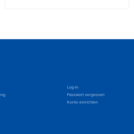
Log-in
ung
Passwort vergessen
Konto einrichten