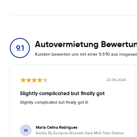
Autovermietung Bewertu
9.1
Kunden bewerten uns mit einer 9.1/10 aus insges
23-06-2026
Slightly complicated but finally got
Slightly complicated but finally got it!
Maria Celina Rodrigues
M
Keddy By Europcar Brussels Gare Midi Train Station