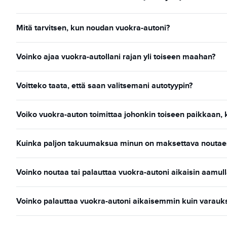
Mitä tarvitsen, kun noudan vuokra-autoni?
Voinko ajaa vuokra-autollani rajan yli toiseen maahan?
Voitteko taata, että saan valitsemani autotyypin?
Voiko vuokra-auton toimittaa johonkin toiseen paikkaan, ku
Kuinka paljon takuumaksua minun on maksettava noutae
Voinko noutaa tai palauttaa vuokra-autoni aikaisin aamulla
Voinko palauttaa vuokra-autoni aikaisemmin kuin varauks