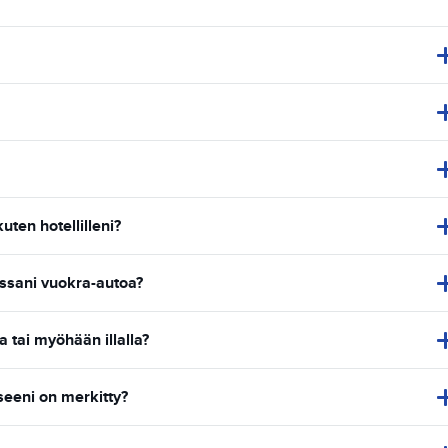
ten hotellilleni?
ssani vuokra-autoa?
 tai myöhään illalla?
eeni on merkitty?