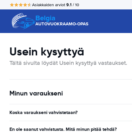
9.1
Asiakkaiden arviot
/ 10
Belgia
AUTOVUOKRAAMO-OPAS
Usein kysyttyä
Tältä sivulta löydät Usein kysyttyä vastaukset.
Minun varaukseni
Koska varaukseni vahvistetaan?
En ole saanut vahvistusta. Mitä minun pitää tehdä?