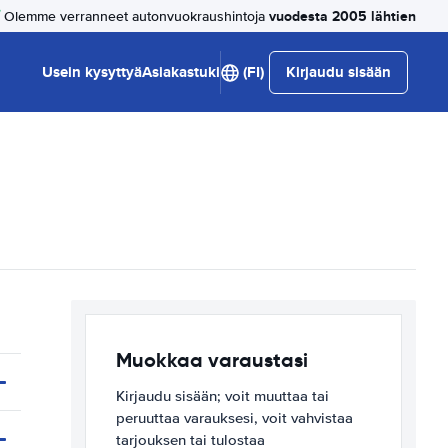
vuodesta 2005 lähtien
Olemme verranneet autonvuokraushintoja
Usein kysyttyä
Asiakastuki
(FI)
Kirjaudu sisään
Muokkaa varaustasi
Kirjaudu sisään; voit muuttaa tai
peruuttaa varauksesi, voit vahvistaa
tarjouksen tai tulostaa