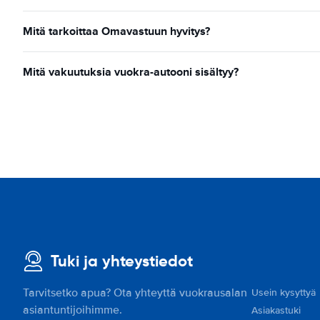
Mitä tarkoittaa Omavastuun hyvitys?
Mitä vakuutuksia vuokra-autooni sisältyy?
Tuki ja yhteystiedot
Tarvitsetko apua? Ota yhteyttä vuokrausalan
Usein kysyttyä
asiantuntijoihimme.
Asiakastuki