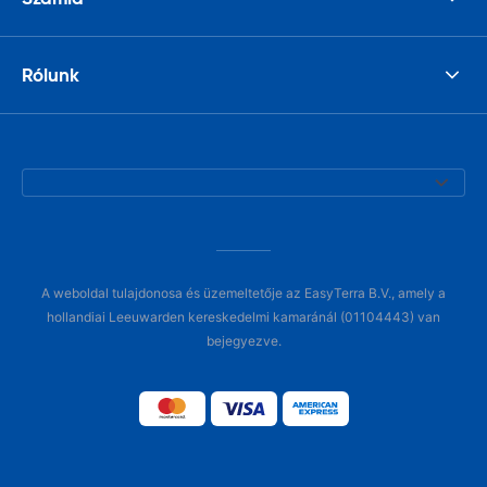
Rólunk
A weboldal tulajdonosa és üzemeltetője az EasyTerra B.V., amely a
hollandiai Leeuwarden kereskedelmi kamaránál (01104443) van
bejegyezve.