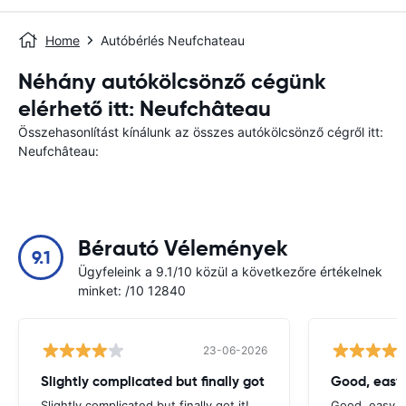
Home
Autóbérlés Neufchateau
Néhány autókölcsönző cégünk
elérhető itt: Neufchâteau
Összehasonlítást kínálunk az összes autókölcsönző cégről itt:
Neufchâteau:
Bérautó Vélemények
9.1
Ügyfeleink a 9.1/10 közül a következőre értékelnek
minket: /10 12840
23-06-2026
Slightly complicated but finally got
Good, easy
Slightly complicated but finally got it!
Good, easy t