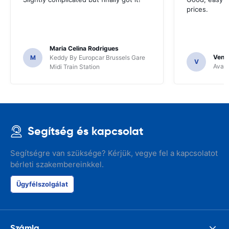
prices.
Maria Celina Rodrigues
Venka
M
Keddy By Europcar Brussels Gare
V
Avant
Midi Train Station
Segítség és kapcsolat
Segítségre van szüksége? Kérjük, vegye fel a kapcsolatot
bérleti szakembereinkkel.
Ügyfélszolgálat
Számla