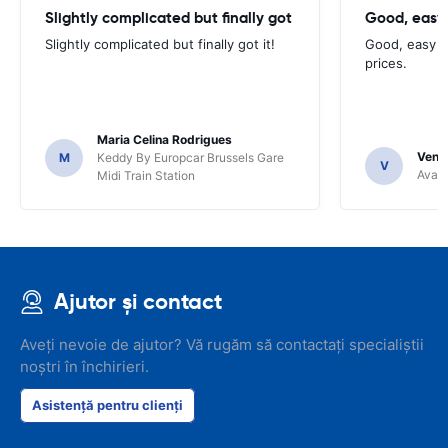
Slightly complicated but finally got
Good, easy
Slightly complicated but finally got it!
Good, easy t
prices.
Maria Celina Rodrigues
Venka
M
Keddy By Europcar Brussels Gare
V
Avant
Midi Train Station
Ajutor și contact
Aveți nevoie de ajutor? Vă rugăm să contactați specialiștii
noștri în închirieri.
Asistență pentru clienți