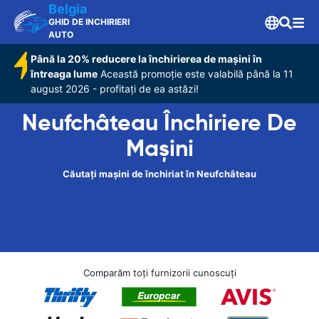
Belgia
GHID DE INCHIRIERI
AUTO
Până la 20% reducere la închirierea de mașini în
întreaga lume
Această promoție este valabilă până la 11
august 2026 - profitați de ea astăzi!
Neufchâteau Închiriere De
Maşini
Căutați mașini de închiriat în Neufchâteau
Comparăm toți furnizorii cunoscuți