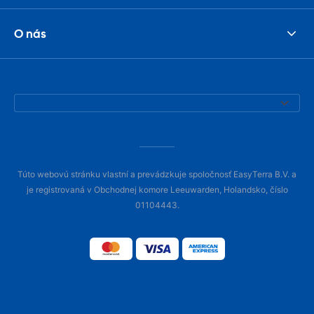
O nás
Túto webovú stránku vlastní a prevádzkuje spoločnosť EasyTerra B.V. a
je registrovaná v Obchodnej komore Leeuwarden, Holandsko, číslo
01104443.