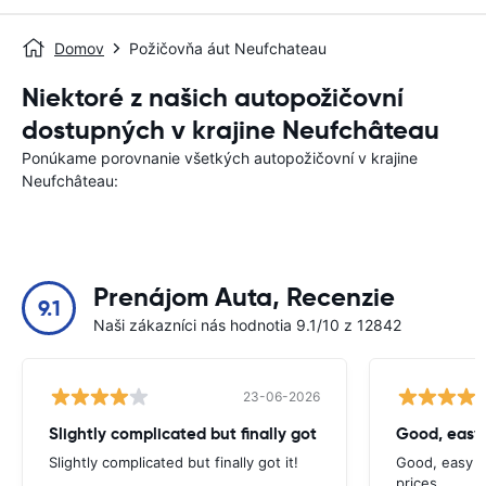
Domov
Požičovňa áut Neufchateau
Niektoré z našich autopožičovní
dostupných v krajine Neufchâteau
Ponúkame porovnanie všetkých autopožičovní v krajine
Neufchâteau:
Prenájom Auta, Recenzie
9.1
Naši zákazníci nás hodnotia 9.1/10 z 12842
23-06-2026
Slightly complicated but finally got
Good, easy
Slightly complicated but finally got it!
Good, easy t
prices.