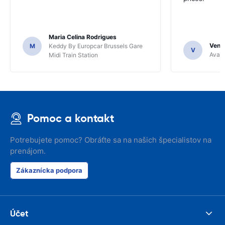
Maria Celina Rodrigues
Venka
M
Keddy By Europcar Brussels Gare
V
Avant
Midi Train Station
Pomoc a kontakt
Potrebujete pomoc? Obráťte sa na našich špecialistov na
prenájom.
Zákaznícka podpora
Účet