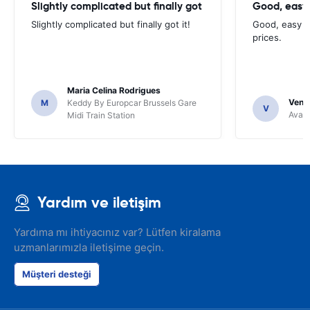
Slightly complicated but finally got
Good, easy
Slightly complicated but finally got it!
Good, easy t
prices.
Maria Celina Rodrigues
Venka
M
Keddy By Europcar Brussels Gare
V
Avant
Midi Train Station
Yardım ve iletişim
Yardıma mı ihtiyacınız var? Lütfen kiralama
uzmanlarımızla iletişime geçin.
Müşteri desteği