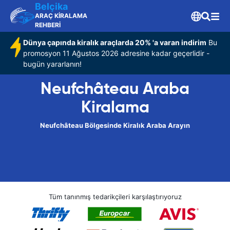
Belçika
ARAÇ KİRALAMA
REHBERİ
Dünya çapında kiralık araçlarda 20% 'a varan indirim
Bu
promosyon 11 Ağustos 2026 adresine kadar geçerlidir -
bugün yararlanın!
Neufchâteau Araba
Kiralama
Neufchâteau Bölgesinde Kiralık Araba Arayın
Tüm tanınmış tedarikçileri karşılaştırıyoruz